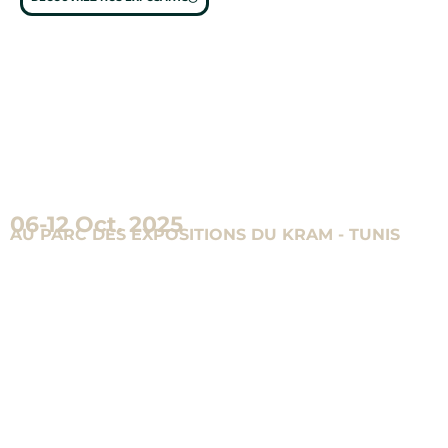
Réservez la date
06-12 Oct. 2025
AU PARC DES EXPOSITIONS DU KRAM - TUNIS
Réservez dès maintenant la date de notre prochain événement ArtiCréa et ne manquez pas l’occasion de
découvrir le meilleur de l’artisanat tunisien. Restez à l’écoute pour plus d’informations sur la date et le lieu de
notre prochaine édition !
Obtenez votre pass