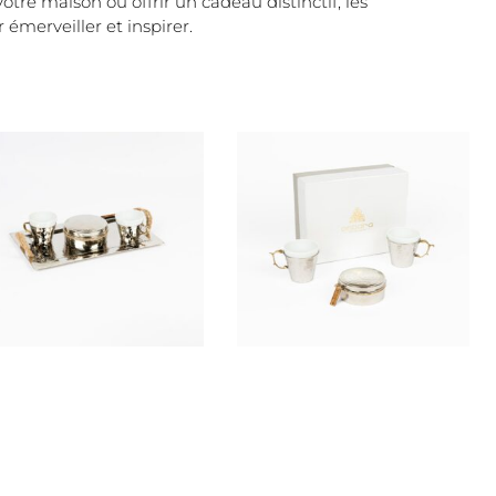
tre maison ou offrir un cadeau distinctif, les
émerveiller et inspirer.