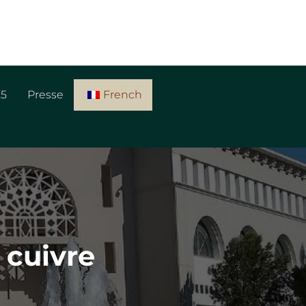
25
Presse
French
 cuivre