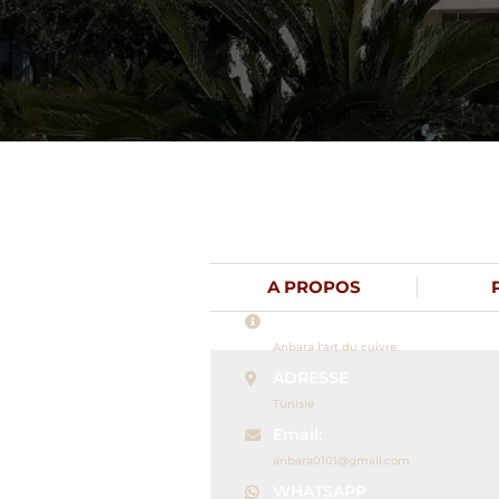
A PROPOS
Nom
Anbara l'art du cuivre
ADRESSE
Tunisie
Email:
anbara0101@gmail.com
WHATSAPP